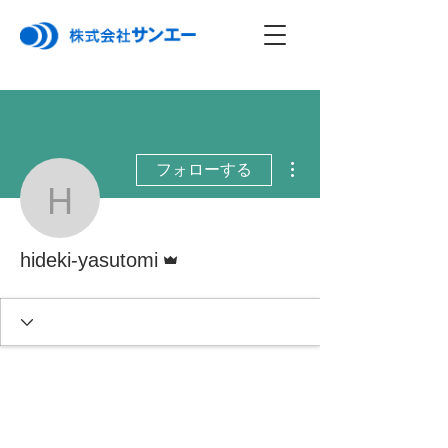
その他
フォローする
hideki-yasutomi
管理者
hideki-yasutomi