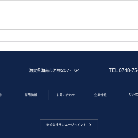
新車のトレーラが納車されま
大手
した！！
施工
TEL 0748-75
滋賀県湖南市岩根257-164
CSR
容
採用情報
お問い合わせ
企業情報
株式会社サンエージョイント