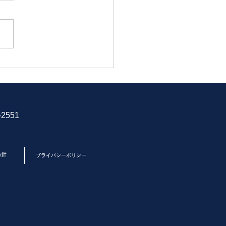
製紙会社様 すべり止め
-2551
方針
プライバシーポリシー