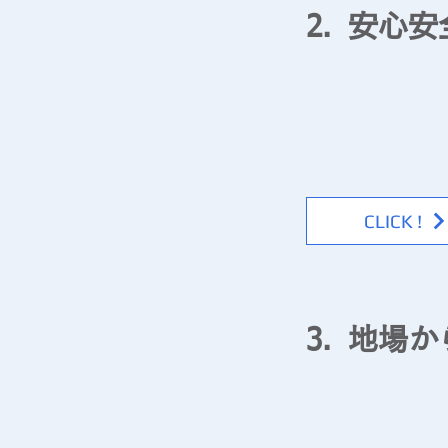
安心安
2.
​▶ 倉庫事業
坪貸制から個建制まで
ストインタイムで入出
CLICK !
地場か
3.
​▶ 運輸事業
機動力と柔軟な対応力