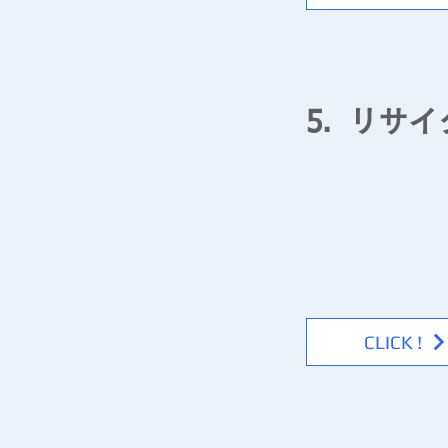
リサイ
5.
​▶ 環境事業
エコセルベン・エコカ
陶器屑を再利用（リサ
耐火材料の炉材、上下
CLICK !