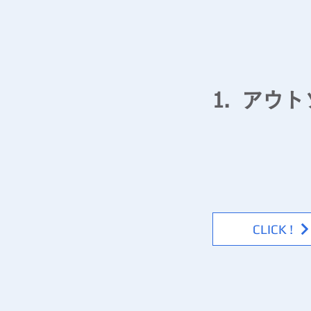
アウト
1.
​▶ 業務請負事
製造業務、物流業務、
お応えできる体制を整
CLICK !