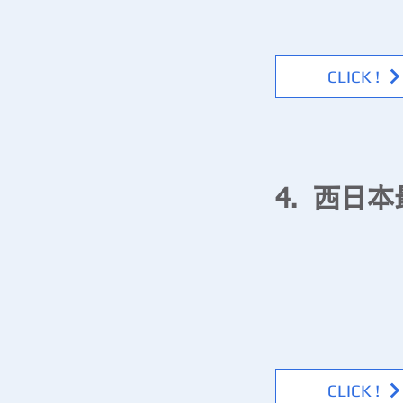
一斉出荷から多頻度少
CLICK !
西日本
4.
​▶ 鉱山事業
白水鉱山から採れる長
いたします。長石はま
材としてもご利用頂い
CLICK !